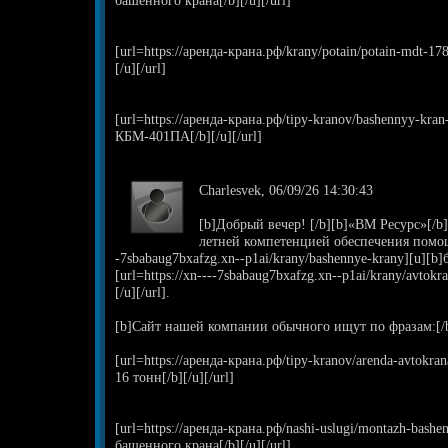
башенного крана[/b][/u][/url]
[url=https://аренда-крана.рф/krany/potain/potain-mdt-1
[/u][/url]
[url=https://аренда-крана.рф/tipy-kranov/bashennyy-kr
КБМ-401ПА[/b][/u][/url]
Charlesvek, 06/09/26 14:30:43
[b]Добрый вечер! [/b][b]«ВМ Ресурс»[/b]
летней компетенцией обеспечения помощи
-7sbabaug7bxafzg.xn--p1ai/krany/bashennye-krany][u][b]
[url=https://xn----7sbabaug7bxafzg.xn--p1ai/krany/avto
[/u][/url].
[b]Сайт нашей компании обычного ищут по фразам:[/
[url=https://аренда-крана.рф/tipy-kranov/arenda-avtokra
16 тонн[/b][/u][/url]
[url=https://аренда-крана.рф/nashi-uslugi/montazh-bash
башенного крана[/b][/u][/url]