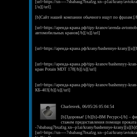
[url=https://xn----7sbabaug7bxafzg.xn--p1ai/krany/avto
[/u][/url].
[b]Сайт нашей компании обычного ищут по фразам:[/
[url=https://аренда-крана.рф/tipy-kranov/arenda-avtomo
автомобильных кранов[/b][/u][/url]
[url=https://аренда-крана.рф/krany/bashennye-krany][u]
[url=https://аренда-крана.рф/tipy-kranov/bashennyy-kr
кран Potain MDT 178[/b][/u][/url]
[url=https://аренда-крана.рф/tipy-kranov/bashennyy-kr
КБ-403[/b][/u][/url]
Charlesvek, 06/05/26 05:04:54
[b]Здоровья! [/b][b]«ВМ Ресурс»[/b] – ф
стажем предоставления помощи проката [u
-7sbabaug7bxafzg.xn--p1ai/krany/bashennye-krany][u][b]
[url=https://xn----7sbabaug7bxafzg.xn--p1ai/krany/avto