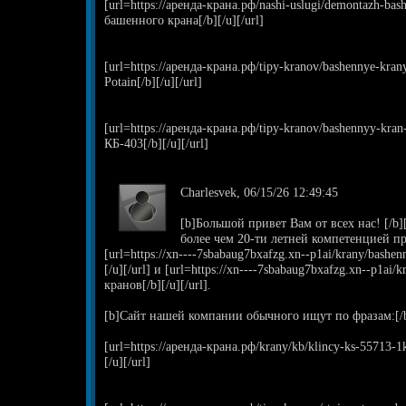
[url=https://аренда-крана.рф/nashi-uslugi/demontazh-b
башенного крана[/b][/u][/url]
[url=https://аренда-крана.рф/tipy-kranov/bashennye-kra
Potain[/b][/u][/url]
[url=https://аренда-крана.рф/tipy-kranov/bashennyy-kr
КБ-403[/b][/u][/url]
Charlesvek, 06/15/26 12:49:45
[b]Большой привет Вам от всех нас! [/b]
более чем 20-ти летней компетенцией п
[url=https://xn----7sbabaug7bxafzg.xn--p1ai/krany/bash
[/u][/url] и [url=https://xn----7sbabaug7bxafzg.xn--p1ai
кранов[/b][/u][/url].
[b]Сайт нашей компании обычного ищут по фразам:[/
[url=https://аренда-крана.рф/krany/kb/klincy-ks-55713
[/u][/url]