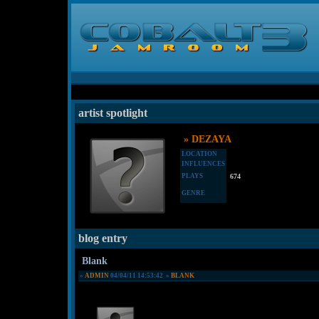
artist spotlight
» DEZAYA
LOCATION
INFLUENCES
PLAYS
674
GENRE
blog entry
Blank
»
ADMIN
04/04/11 14:53:42 »
BLANK