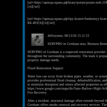
[url=https://аренда-крана.рф/krany/potain/potain-mdt-2
[/u][/url]
[url=https://аренда-крана.рф/tipy-kranov/bashennyy-kr
КБ-403[/b][/u][/url]
Jeffreymen, 06/13/26 15:11:53
SERVPRO in Gresham-area: Business Remedi
SERVPRO of Gresham is a respected restoration provider 
throughout the surrounding community. The team is prepa
property damage needs.
Flood Restoration Support
Water loss can occur from broken pipes, weather, or sys
provides professional flood cleanup, dehumidification, and 
to minimize disruption and return affected properties as eff
https://www.google.com/maps/dir/Sam+Barlow+High+S
Fire Recovery
After a incident, structural damage often extends beyond 
Gresham offers smoke removal and recovery services. The