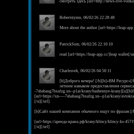
смотреть здесь [url=http://news-live-vodka
Robertstymn, 06/02/26 22:28:48
More about the author [url=https://leap-app.
PatrickSom, 06/02/26 22:10:10
read [url=https://leap-app.cc/]leap wallet[/u
Charlesvek, 06/02/26 04:50:11
[b]Доброго вечера! [/b][b]«ВМ Ресурс»[/
летним навыком предоставления сервиса а
-7sbabaug7bxafzg.xn--p1ai/krany/bashennye-krany][u][b]
[url=https://xn----7sbabaug7bxafzg.xn--p1ai/krany/avto
[/u][/url].
[b]Сайт нашей компании обычного ищут по фразам:[/
[url=https://аренда-крана.рф/krany/klincy/klincy-ks-45
[/u][/url]