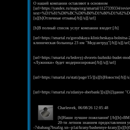
О нашей компании оставляют в основном
[url=https://yandex.ru/maps/org/smartal/1127339334/revie
text=%D1%81%D0%BC%D0%B0%D1%80%D1%82%D0%B0
[u][b]Отличные отзывы[/b][/u][/url]
[b]В полный список услуг компании входит:[/b]
[url=https://smartal.ru/gorodskaya-klinicheskaya-bolnits
клиническая больница 23 им "Медсантруд"[/b][/u][/url
[url=https://smartal.ru/ledovyj-dvorets-luzhniki-budet-
«Лужники» будет модернизирован[/b][/u][/url]
[url=https://smartal.ru/stati/page/15/][u][b]Новости[/b][/u]
[url=https://smartal.ru/zdaniye-sberbank/][u][b]Здание "С
Charlesvek, 06/08/26 12:05:48
[b]Наши лучшие пожелания! [/b][b]«ВМ Р
20-ти летним знанием предоставления усл
-7sbabaug7bxafzg.xn--p1ai/krany/bashennye-krany][u][b]