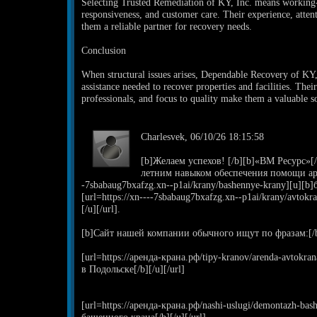
Selecting Trusted Remediation of KY, Inc. means working-
responsiveness, and customer care. Their experience, atte
them a reliable partner for recovery needs.
Conclusion
When structural issues arises, Dependable Recovery of KY, 
assistance needed to recover properties and facilities. The
professionals, and focus to quality make them a valuable s
Charlesvek, 06/10/26 18:15:58
[b]Желаем успехов! [/b][b]«ВМ Ресурс»[/
летним навыком обеспечения помощи арен
-7sbabaug7bxafzg.xn--p1ai/krany/bashennye-krany][u][b]
[url=https://xn----7sbabaug7bxafzg.xn--p1ai/krany/avto
[/u][/url].
[b]Сайт нашей компании обычного ищут по фразам:[/
[url=https://аренда-крана.рф/tipy-kranov/arenda-avtokr
в Подольске[/b][/u][/url]
[url=https://аренда-крана.рф/nashi-uslugi/demontazh-b