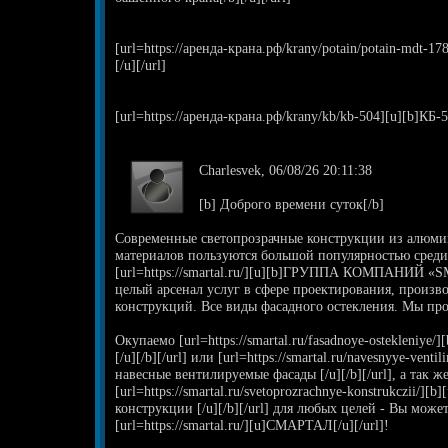
[url=https://аренда-крана.рф/krany/potain/potain-mdt-1
[/u][/url]
[url=https://аренда-крана.рф/krany/kb/kb-504][u][b]КБ-50
Charlesvek, 06/08/26 20:11:38
[b] Доброго времени суток[/b]
Современные светопрозрачные конструкции из алюми
материалов пользуются большой популярностью среди
[url=https://smartal.ru/][u][b]ГРУППА КОМПАНИЙ «SM
целый арсенал услуг в сфере проектирования, произв
конструкций. Все виды фасадного остекления. Мы пр
Окупаемо [url=https://smartal.ru/fasadnoye-ostekleniye/
[/u][/b][/url] или [url=https://smartal.ru/navesnyye-venti
навесные вентилируемые фасады [/u][/b][/url], а так ж
[url=https://smartal.ru/svetoprozrachnye-konstrukczii/]
конструкции [/u][/b][/url] для любых целей - Вы мож
[url=https://smartal.ru/][u]СМАРТАЛ[/u][/url]!