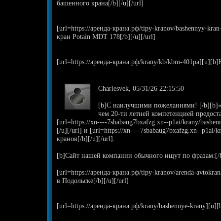
башенного крана[/b][/u][/url]
[url=https://аренда-крана.рф/tipy-kranov/bashennyy-kr
кран Potain MDT 178[/b][/u][/url]
[url=https://аренда-крана.рф/krany/kb/kbm-401pa][u][b
Charlesvek, 05/31/26 22:15:50
[b]С наилучшими пожеланиями! [/b][b]«
чем 20-ти летней компетенцией предос
[url=https://xn----7sbabaug7bxafzg.xn--p1ai/krany/bash
[/u][/url] и [url=https://xn----7sbabaug7bxafzg.xn--p1ai
кранов[/b][/u][/url].
[b]Сайт нашей компании обычного ищут по фразам:[/
[url=https://аренда-крана.рф/tipy-kranov/arenda-avtokr
в Подольске[/b][/u][/url]
[url=https://аренда-крана.рф/krany/bashennye-krany][u]