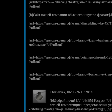
[url=https://xn----7sbabaug7bxafzg.xn--p1ai/krany/avto
[/u][/url].
[b]Сайт нашей компании обычного ищут по фразам:[/
[url=https://аренда-крана.рф/krany/klincy/klincy-ks-45
[/u][/url]
[url=https://аренда-крана.рф/tipy-kranov/krany-bashen
мобильные[/b][/u][/url]
[url=https://аренда-крана.рф/krany/potain/potain-mdt-1
[/u][/url]
[url=https://аренда-крана.рф/tipy-kranov/bashennye-kr
[/u][/url]
Charlesvek, 06/06/26 15:28:09
[b]Доброй ночи! [/b][b]«ВМ Ресурс»[/b] 
летней компетенцией предоставления услу
-7sbabaug7bxafzg.xn--p1ai/krany/bashennye-krany][u][b]