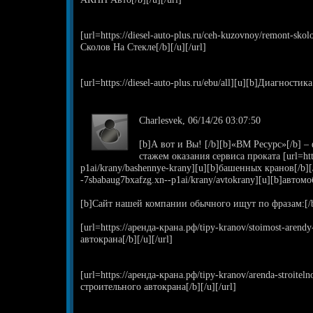
[url=https://diesel-auto-plus.ru/ceh-kuzovnoy/remont-sko
Сколов На Стекле[/b][/u][/url]
[url=https://diesel-auto-plus.ru/ebu/all][u][b]Диагностика
Charlesvek, 06/14/26 03:07:50
[b]А вот и Вы! [/b][b]«ВМ Ресурс»[/b] –
стажем оказания сервиса проката [url=htt
p1ai/krany/bashennye-krany][u][b]башенных кранов[/b][/u]
-7sbabaug7bxafzg.xn--p1ai/krany/avtokrany][u][b]автомо
[b]Сайт нашей компании обычного ищут по фразам:[/
[url=https://аренда-крана.рф/tipy-kranov/stoimost-aren
автокрана[/b][/u][/url]
[url=https://аренда-крана.рф/tipy-kranov/arenda-stroitel
строительного автокрана[/b][/u][/url]