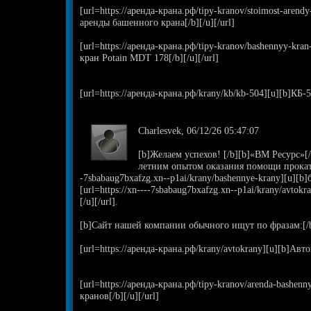
[url=https://аренда-крана.рф/tipy-kranov/stoimost-aren
аренды башенного крана[/b][/u][/url]
[url=https://аренда-крана.рф/tipy-kranov/bashennyy-kr
кран Potain MDT 178[/b][/u][/url]
[url=https://аренда-крана.рф/krany/kb/kb-504][u][b]КБ-50
Charlesvek, 06/12/26 05:47:07
[b]Желаем успехов! [/b][b]«ВМ Ресурс»[/
летним опытом оказания помощи проката 
-7sbabaug7bxafzg.xn--p1ai/krany/bashennye-krany][u][b]
[url=https://xn----7sbabaug7bxafzg.xn--p1ai/krany/avto
[/u][/url].
[b]Сайт нашей компании обычного ищут по фразам:[/
[url=https://аренда-крана.рф/krany/avtokrany][u][b]Авто
[url=https://аренда-крана.рф/tipy-kranov/arenda-bashe
кранов[/b][/u][/url]