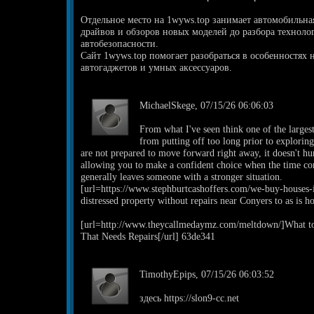
Отдельное место на 1wyws.top занимает автомобильная
драйвов и обзоров новых моделей до разбора техноло
автобезопасности.
Сайт 1wyws.top помогает разобраться в особенностях
автогаджетов и умных аксессуаров.
MichaelSkege, 07/15/26 06:06:03
From what I've seen think one of the large
from putting off too long prior to exploring
are not prepared to move forward right away, it doesn't hu
allowing you to make a confident choice when the time co
generally leaves someone with a stronger situation.
[url=https://www.stephburtcashoffers.com/we-buy-houses-i
distressed property without repairs near Conyers to as is h
[url=http://www.theycallmedaymz.com/meltdown/]What to
That Needs Repairs[/url] 63de341
TimothyEpips, 07/15/26 06:03:52
здесь https://slon9-cc.net