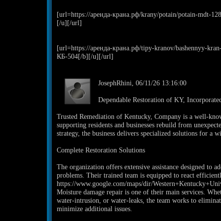
[url=https://аренда-крана.рф/krany/potain/potain-mdt-1
[/u][/url]
[url=https://аренда-крана.рф/tipy-kranov/bashennyy-kr
КБ-504[/b][/u][/url]
JosephRhini, 06/11/26 13:16:00
Dependable Restoration of KY, Incorporate
Trusted Remediation of Kentucky, Company is a well-kno
supporting residents and businesses rebuild from unexpecte
strategy, the business delivers specialized solutions for a w
Complete Restoration Solutions
The organization offers extensive assistance designed to ad
problems. Their trained team is equipped to react efficient
https://www.google.com/maps/dir/Western+Kentucky+U
Moisture damage repair is one of their main services. Whe
water-intrusion, or water-leaks, the team works to elimina
minimize additional issues.