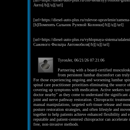
[url=https://diesel-auto-plus.ru/ceh-slesarnyy/remont-gl
Авто[/b][/u][/url]
[url=https://diesel-auto-plus.ru/rulevoe-upravlenie/zamena
[b]Поменять Сальник Рулевой Колонки[/b][/u][/url]
[url=https://diesel-auto-plus.ru/vyhlopnaya-sistema/udale
Сажевого Фильтра Автомобиля[/b][/u][/url]
TyronJer, 06/21/26 07:21:06
Partnering with a board-certified musculoske
from persistent lumbar discomfort can truly
For those experiencing ongoing and worsening lumbar spine
spinal care practitioner prioritizes eliminating the source 
covering up symptoms with medication. Active seekers turn 
doctor nearby” as they come to understand the significant 
joint and nerve pathway restoration. Chiropractic treatment
manual manipulations, targeted soft-tissue release and mus
posture restoration strategies, and often lifestyle and m
together to help patients achieve enhanced flexibility and
reputable and patient-centered chiropractor can accelerate 
free, non-invasive methods.