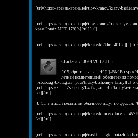
[url=https://аренда-крана.рф/tipy-kranov/krany-bashenn
[url=https://аренда-крана.рф/tipy-kranov/bashennyy-kr
кран Potain MDT 178[/b][/u][/url]
[url=https://аренда-крана.рф/krany/kb/kbm-401pa][u][b
Charlesvek, 06/01/26 10:34:31
[b]Доброго вечера! [/b][b]«ВМ Ресурс»[/
летней компетенцией обеспечения помощи
-7sbabaug7bxafzg.xn--p1ai/krany/bashennye-krany][u][b]
[url=https://xn----7sbabaug7bxafzg.xn--p1ai/krany/avto
[/u][/url].
[b]Сайт нашей компании обычного ищут по фразам:[/
[url=https://аренда-крана.рф/krany/klincy/klincy-ks-45
[/u][/url]
[url=https://аренда-крана.рф/nashi-uslugi/montazh-bash