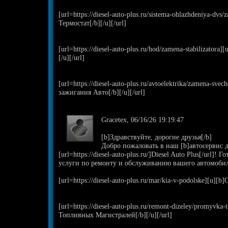
[url=https://diesel-auto-plus.ru/sistema-ohlazhdeniya-dv
Термостат[/b][/u][/url]
[url=https://diesel-auto-plus.ru/hod/zamena-stabilizator
[/u][/url]
[url=https://diesel-auto-plus.ru/avtoelektrika/zamena-sve
зажигания Авто[/b][/u][/url]
Gracetex, 06/16/26 19:19:47
[b]Здравствуйте, дорогие друзья[/b]
Добро пожаловать в наш [b]автосервис д
[url=https://diesel-auto-plus.ru/]Diesel Auto Plus[/url]
услуги по ремонту и обслуживанию вашего автомобил
[url=https://diesel-auto-plus.ru/mar/kia-v-podolske][u][b
[url=https://diesel-auto-plus.ru/remont-dizeley/promyvka
Топливных Магистралей[/b][/u][/url]