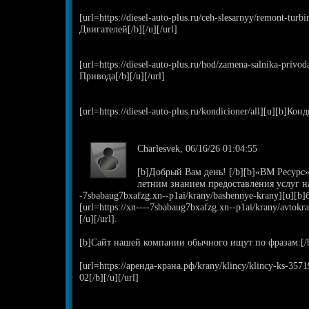
[url=https://diesel-auto-plus.ru/ceh-slesarnyy/remont-tu
Двигателей[/b][/u][/url]
[url=https://diesel-auto-plus.ru/hod/zamena-salnika-priv
Привода[/b][/u][/url]
[url=https://diesel-auto-plus.ru/kondicioner/all][u][b]Ко
Charlesvek, 06/16/26 01:04:55
[b]Добрый Вам день! [/b][b]«ВМ Ресурс»
летним знанием предоставления услуг най
-7sbabaug7bxafzg.xn--p1ai/krany/bashennye-krany][u][b]
[url=https://xn----7sbabaug7bxafzg.xn--p1ai/krany/avto
[/u][/url].
[b]Сайт нашей компании обычного ищут по фразам:[/
[url=https://аренда-крана.рф/krany/klincy/klincy-ks-35
02[/b][/u][/url]