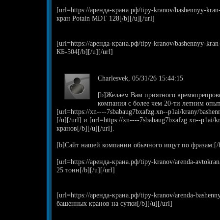
[url=https://аренда-крана.рф/tipy-kranov/bashennyy-kr
кран Potain MDT 128[/b][/u][/url]
[url=https://аренда-крана.рф/tipy-kranov/bashennyy-kr
КБ-504[/b][/u][/url]
Charlesvek, 05/31/26 15:44:15
[b]Желаем Вам приятного времяпрепрово
компания с более чем 20-ти летним опы
[url=https://xn----7sbabaug7bxafzg.xn--p1ai/krany/bash
[/u][/url] и [url=https://xn----7sbabaug7bxafzg.xn--p1ai
кранов[/b][/u][/url].
[b]Сайт нашей компании обычного ищут по фразам:[/
[url=https://аренда-крана.рф/tipy-kranov/arenda-avtokra
25 тонн[/b][/u][/url]
[url=https://аренда-крана.рф/tipy-kranov/arenda-bashenn
башенных кранов на сутки[/b][/u][/url]