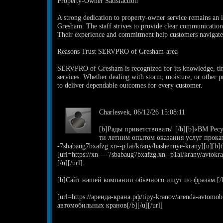
Property-Owner Satisfaction
A strong dedication to property-owner service remains a
Gresham. The staff strives to provide clear communication
Their experience and commitment help customers navigate
Reasons Trust SERVPRO of Gresham-area
SERVPRO of Gresham is recognized for its knowledge, tim
services. Whether dealing with storm, moisture, or other p
to deliver dependable outcomes for every customer.
Charlesvek, 06/12/26 15:08:11
[b]Рады приветствовать! [/b][b]«ВМ Ресу
ти летним опытом оказания услуг проката 
-7sbabaug7bxafzg.xn--p1ai/krany/bashennye-krany][u][b]
[url=https://xn----7sbabaug7bxafzg.xn--p1ai/krany/avto
[/u][/url].
[b]Сайт нашей компании обычного ищут по фразам:[/
[url=https://аренда-крана.рф/tipy-kranov/arenda-avtomo
автомобильных кранов[/b][/u][/url]