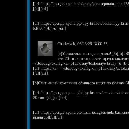
[url=https://аренда-крана.рф/krany/potain/potain-mdt-1
[/u][/url]
[url=https://аренда-крана.рф/tipy-kranov/bashennyy-kr
КБ-504[/b][/u][/url]
Charlesvek, 06/13/26 18:00:33
[b]Уважаемые господа и дамы! [/b][b]«В
чем 20-ти летним стажем предоставления 
-7sbabaug7bxafzg.xn--p1ai/krany/bashennye-krany][u][b]
[url=https://xn----7sbabaug7bxafzg.xn--p1ai/krany/avto
[/u][/url].
[b]Сайт нашей компании обычного ищут по фразам:[/
[url=https://аренда-крана.рф/tipy-kranov/arenda-avtokra
20 тонн[/b][/u][/url]
[url=https://аренда-крана.рф/nashi-uslugi/arenda-bashe
крана[/b][/u][/url]