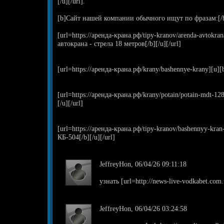
[/u][/url].
[b]Сайт нашей компании обычного ищут по фразам:[/
[url=https://аренда-крана.рф/tipy-kranov/arenda-avtokra
автокрана - стрела 18 метров[/b][/u][/url]
[url=https://аренда-крана.рф/krany/bashennye-krany][u]
[url=https://аренда-крана.рф/krany/potain/potain-mdt-1
[/u][/url]
[url=https://аренда-крана.рф/tipy-kranov/bashennyy-kr
КБ-504[/b][/u][/url]
JeffreyHon, 06/04/26 09:11:18
узнать [url=http://news-live-vodkabet.com
JeffreyHon, 06/04/26 03:24:58