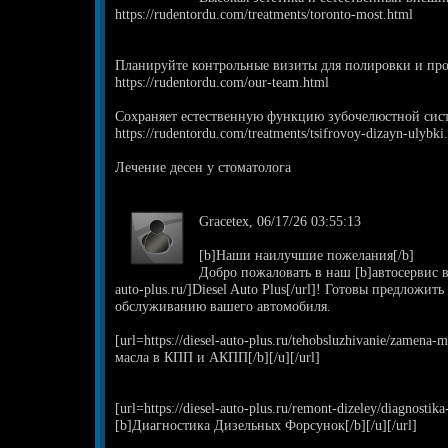
https://rudentordu.com/treatments/toronto-most.html
Планируйте контрольные визиты для полировки и пр
https://rudentordu.com/our-team.html
Сохраняет естественную функцию зубочелюстной сис
https://rudentordu.com/treatments/tsifrovoy-dizayn-ulybki
Лечение десен у стоматолога
Gracetex, 06/17/26 03:55:13
[b]Наши наилучшие пожелания[/b]
Добро пожаловать в наш [b]автосервис в П
auto-plus.ru/]Diesel Auto Plus[/url]! Готовы предложи
обслуживанию вашего автомобиля.
[url=https://diesel-auto-plus.ru/tehobsluzhivanie/zamena
масла в КПП и АКПП[/b][/u][/url]
[url=https://diesel-auto-plus.ru/remont-dizeley/diagnostik
[b]Диагностика Дизельных Форсунок[/b][/u][/url]