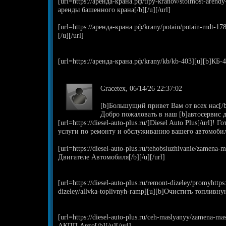
[url=https://аренда-крана.рф/tipy-kranov/stoimost-aren
аренды башенного крана[/b][/u][/url]
[url=https://аренда-крана.рф/krany/potain/potain-mdt-1
[/u][/url]
[url=https://аренда-крана.рф/krany/kb/kb-403][u][b]КБ-40
Gracetex, 06/14/26 22:37:02
[b]Большущий привет Вам от всех нас[/
Добро пожаловать в наш [b]автосервис д
[url=https://diesel-auto-plus.ru/]Diesel Auto Plus[/url]
услуги по ремонту и обслуживанию вашего автомобил
[url=https://diesel-auto-plus.ru/tehobsluzhivanie/zamena-
Двигателе Автомобиля[/b][/u][/url]
[url=https://diesel-auto-plus.ru/remont-dizeley/promyhttps:
dizeley/allvka-toplivnyh-ramp][u][b]Очистить топливную
[url=https://diesel-auto-plus.ru/ceh-maslyanyy/zamena-m
АКПП Авто[/b][/u][/url]